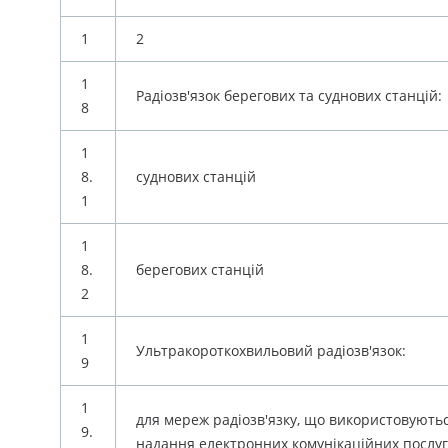
1
2
1
Радіозв'язок берегових та суднових станцій:
8
1
8.
суднових станцій
1
1
8.
берегових станцій
2
1
Ультракороткохвильовий радіозв'язок:
9
1
для мереж радіозв'язку, що використовують
9.
надання електронних комунікаційних послуг