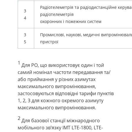
Радіотелеметрія та радіодистанційне керува
3
радіотелеметрія
4
охоронних і пожежних систем
3
Промислові, наукові, медичні випромінювал
5
пристрої
1
Для РО, що використовує один і той
самий номінал частоти передавання та/
або приймання у різних азимутах
максимального випромінювання,
застосовуються відповідні тарифи пунктів
1, 2, 3 для кожного окремого азимуту
максимального випромінювання.
2
Для базової станції міжнародного
мобільного зв’язку IMT LTE-1800, LTE-