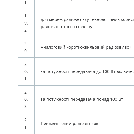
1
1
для мереж радіозв'язку технологічних корис
9.
радіочастотного спектру
2
2
Аналоговий короткохвильовий радіозв'язок
0
2
0.
за потужності передавача до 100 Вт включн
1
2
0.
за потужності передавача понад 100 Вт
2
2
Пейджинговий радіозв'язок
1