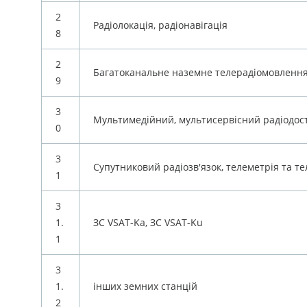
2
Радіолокація, радіонавігація
8
2
Багатоканальне наземне телерадіомовленн
9
3
Мультимедійний, мультисервісний радіодос
0
3
Супутниковий радіозв'язок, телеметрія та 
1
3
1.
ЗС VSAT-Ka, ЗС VSAT-Ku
1
3
1.
інших земних станцій
2