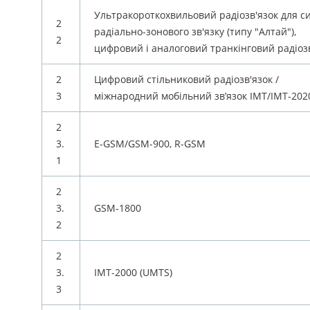
Ультракороткохвильовий радіозв'язок для с
2
радіально-зонового зв'язку (типу "Алтай"),
2
цифровий і аналоговий транкінговий радіоз
2
Цифровий стільниковий радіозв'язок /
3
міжнародний мобільний зв’язок IMT/IMT-202
2
3.
E-GSM/GSM-900, R-GSM
1
2
3.
GSM-1800
2
2
3.
IMT-2000 (UMTS)
3