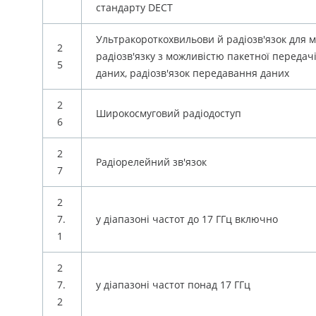
стандарту DECT
Ультракороткохвильови й радіозв'язок для 
2
радіозв'язку з можливістю пакетної передач
5
даних, радіозв'язок передавання даних
2
Широкосмуговий радіодоступ
6
2
Радіорелейний зв'язок
7
2
7.
у діапазоні частот до 17 ГГц включно
1
2
7.
у діапазоні частот понад 17 ГГц
2