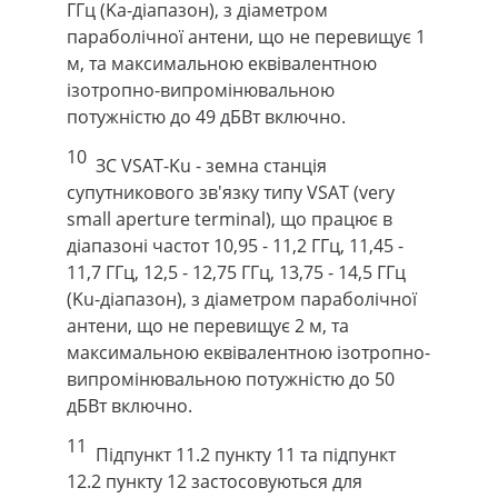
ГГц (Ka-діапазон), з діаметром
параболічної антени, що не перевищує 1
м, та максимальною еквівалентною
ізотропно-випромінювальною
потужністю до 49 дБВт включно.
10
ЗС VSAT-Ku - земна станція
супутникового зв'язку типу VSAT (very
small aperture terminal), що працює в
діапазоні частот 10,95 - 11,2 ГГц, 11,45 -
11,7 ГГц, 12,5 - 12,75 ГГц, 13,75 - 14,5 ГГц
(Ku-діапазон), з діаметром параболічної
антени, що не перевищує 2 м, та
максимальною еквівалентною ізотропно-
випромінювальною потужністю до 50
дБВт включно.
11
Підпункт 11.2 пункту 11 та підпункт
12.2 пункту 12 застосовуються для