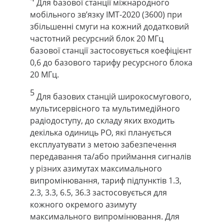
Для базової станції міжнародного
мобільного зв’язку IMT-2020 (3600) при
збільшенні смуги на кожний додатковий
частотний ресурсний блок 20 МГц
базової станції застосовується коефіцієнт
0,6 до базового тарифу ресурсного блока
20 МГц.
5
Для базових станцій широкосмугового,
мультисервісного та мультимедійного
радіодоступу, до складу яких входить
декілька одиниць РО, які планується
експлуатувати з метою забезпечення
передавання та/або приймання сигналів
у різних азимутах максимального
випромінювання, тариф підпунктів 1.3,
2.3, 3.3, 6.5, 36.3 застосовується для
кожного окремого азимуту
максимального випромінювання. Для